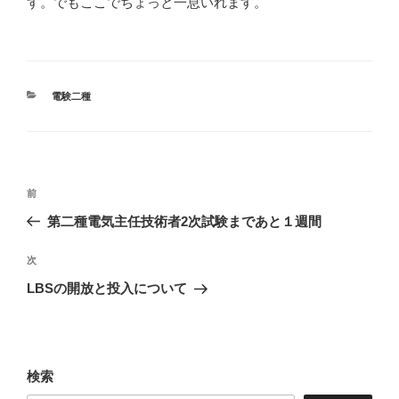
す。でもここでちょっと一息いれます。
カ
電験二種
テ
ゴ
リ
ー
投
前
前
稿
の
第二種電気主任技術者2次試験まであと１週間
ナ
投
ビ
稿
次
次
ゲ
の
LBSの開放と投入について
投
ー
稿
シ
ョ
検索
ン