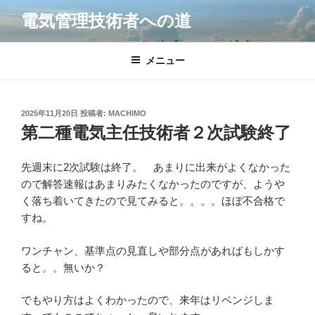
コ
電気管理技術者への道
ン
テ
ン
メニュー
ツ
へ
ス
投
2025年11月20日
投稿者:
MACHIMO
キ
稿
第二種電気主任技術者２次試験終了
日:
ッ
プ
先週末に2次試験は終了。 あまりに出来がよくなかった
ので解答速報はあまりみたくなかったのですが、ようや
く落ち着いてきたので見てみると。。。。ほぼ不合格で
すね。
ワンチャン、基準点の見直しや部分点があればもしかす
ると。。無いか？
でもやり方はよくわかったので、来年はリベンジしま