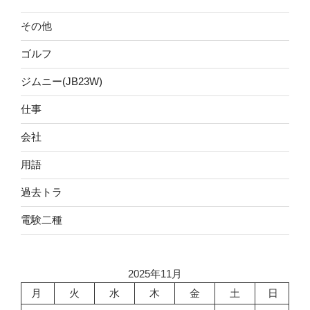
その他
ゴルフ
ジムニー(JB23W)
仕事
会社
用語
過去トラ
電験二種
2025年11月
月
火
水
木
金
土
日