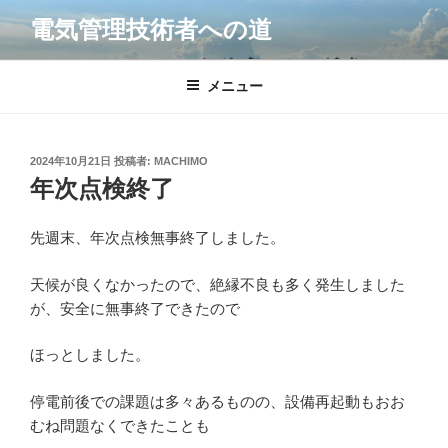
コ
電気管理技術者への道
ン
テ
ン
メニュー
ツ
へ
ス
投
2024年10月21日
投稿者:
MACHIMO
キ
稿
年次点検終了
日:
ッ
プ
先週末、年次点検無事終了しました。
天候が良くなかったので、絶縁不良も多く発生しました
が、安全に無事終了できたので
ほっとしました。
停電前後での課題は多々あるものの、設備再起動もおお
むね問題なくできたことも