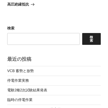
ゲ
の
高圧絶縁抵抗
投
ー
稿
シ
ョ
検索
ン
検
索
最近の投稿
VCB 蓄勢と放勢
停電作業実務
電験2種2次試験結果発表
臨時の停電作業