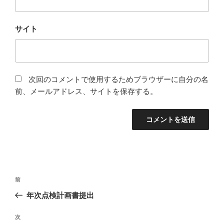
サイト
次回のコメントで使用するためブラウザーに自分の名
前、メールアドレス、サイトを保存する。
投
前
前
稿
の
年次点検計画書提出
ナ
投
ビ
稿
次
次