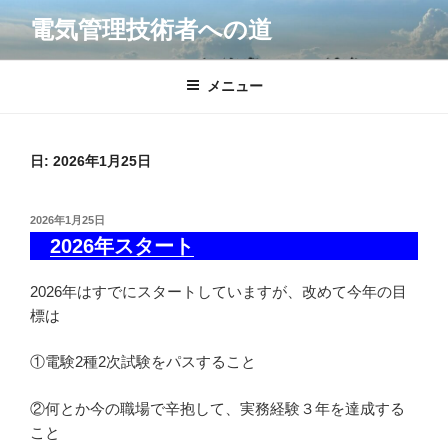
コ
電気管理技術者への道
ン
テ
ン
メニュー
ツ
へ
ス
日:
2026年1月25日
キ
ッ
投
2026年1月25日
プ
稿
2026年スタート
日:
2026年はすでにスタートしていますが、改めて今年の目
標は
①電験2種2次試験をパスすること
②何とか今の職場で辛抱して、実務経験３年を達成する
こと