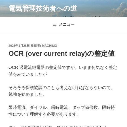
コ
電気管理技術者への道
ン
テ
ン
メニュー
ツ
へ
ス
投
2026年1月28日
投稿者:
MACHIMO
キ
稿
OCR (over current relay)の整定値
日:
ッ
プ
OCR 過電流継電器の整定値ですが、いまま何気なく整定
値をみていましたが
そろそろ保護協調のことも考えなければならないので、
勉強を始めました。
限時電流、ダイヤル、瞬時電流、タップ値倍数、限時特
性について理解する必要があります。