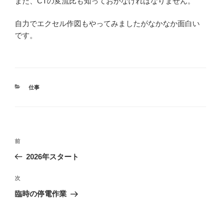
また、CTの変流比も知っておかなければなりません。
自力でエクセル作図もやってみましたがなかなか面白い
です。
カ
仕事
テ
ゴ
リ
ー
投
前
前
稿
の
2026年スタート
ナ
投
ビ
稿
次
次
ゲ
の
臨時の停電作業
投
ー
稿
シ